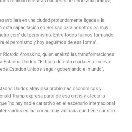
emos realidad nuestras banderas de soberanía política,
desarrollara en una ciudad profundamente ligada a la
do esta capacitación en Berisso para nosotros es muy
lómetro cero’ del peronismo. Entre todos fuimos formando
era el peronismo y hoy seguimos de esa forma”.
r Ricardo Aronskind, quien analizó las transformaciones
a Estados Unidos. “El título de esta charla es el nuevo
puede Estados Unidos seguir gobernando el mundo”,
Estados Unidos atraviesa problemas económicos y
onald Trump expresa parte de esa crisis y afecta la
ue “no hay nadie caritativo en el escenario internacional
teresados en las cosas muy valiosas que tiene nuestro