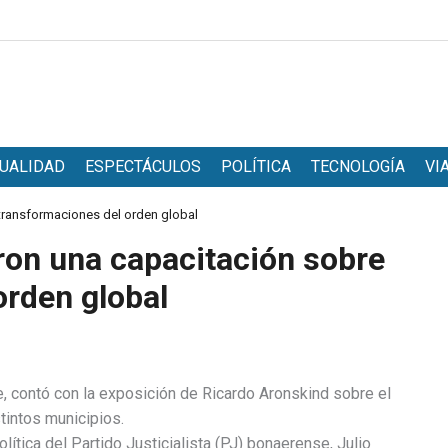
UALIDAD
ESPECTÁCULOS
POLÍTICA
TECNOLOGÍA
VI
 transformaciones del orden global
ron una capacitación sobre
orden global
e, contó con la exposición de Ricardo Aronskind sobre el
tintos municipios.
lítica del Partido Justicialista (PJ) bonaerense, Julio