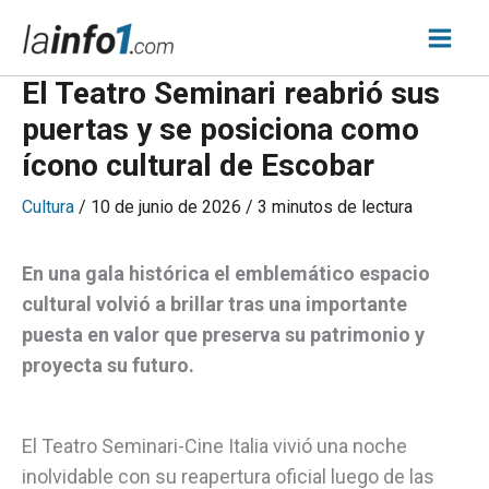
Ir
Inicio
»
El Teatro Seminari reabrió sus puertas y se posiciona como
al
ícono cultural de Escobar
contenido
El Teatro Seminari reabrió sus
puertas y se posiciona como
ícono cultural de Escobar
Cultura
/
10 de junio de 2026
/
3 minutos de lectura
En una gala histórica el emblemático espacio
cultural volvió a brillar tras una importante
puesta en valor que preserva su patrimonio y
proyecta su futuro.
El Teatro Seminari-Cine Italia vivió una noche
inolvidable con su reapertura oficial luego de las