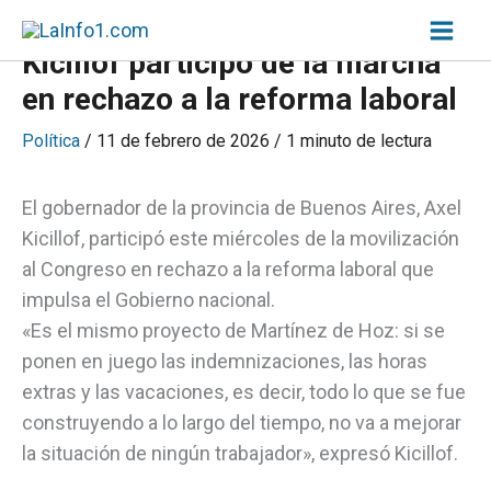
Ir
Inicio
»
Kicillof participó de la marcha en rechazo a la reforma laboral
al
Kicillof participó de la marcha
contenido
en rechazo a la reforma laboral
Política
/
11 de febrero de 2026
/
1 minuto de lectura
El gobernador de la provincia de Buenos Aires, Axel
Kicillof, participó este miércoles de la movilización
al Congreso en rechazo a la reforma laboral que
impulsa el Gobierno nacional.
«Es el mismo proyecto de Martínez de Hoz: si se
ponen en juego las indemnizaciones, las horas
extras y las vacaciones, es decir, todo lo que se fue
construyendo a lo largo del tiempo, no va a mejorar
la situación de ningún trabajador», expresó Kicillof.