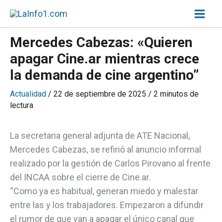
Ir
Inicio
»
Mercedes Cabezas: «Quieren apagar Cine.ar mientras crece la
al
demanda de cine argentino”
contenido
Mercedes Cabezas: «Quieren
apagar Cine.ar mientras crece
la demanda de cine argentino”
Actualidad
/
22 de septiembre de 2025
/
2 minutos de
lectura
La secretaria general adjunta de ATE Nacional,
Mercedes Cabezas, se refirió al anuncio informal
realizado por la gestión de Carlos Pirovano al frente
del INCAA sobre el cierre de Cine.ar.
“Como ya es habitual, generan miedo y malestar
entre las y los trabajadores. Empezaron a difundir
el rumor de que van a apagar el único canal que